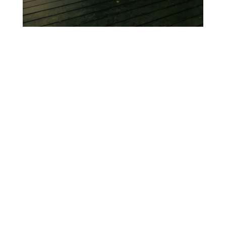
2 rue Cacault
44000 Nantes, FR
+33 (0)2 40 48 51 67
contact@bgc-archi.com
3 boulevard René Dubois
44500 La Baule-Escoublac, FR
+33 (0)2 40 53 56 73
contact@bgc-archi.com